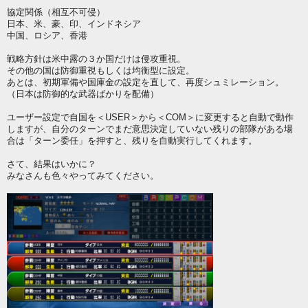
協定関係（相互不可侵）
日本、米、豪、印、インドネシア
中国、ロシア、香港
戦略方針は米中露の３か国だけは侵攻重視。
その他の国は防御重視もしくは均衡型に設定。
あとは、初期軍備や国庫金の設定を直して、再度シュミレーション。
（日本は防御的な武器ばかりを配備）
ユーザー設定で自国を＜USER＞から＜COM＞に変更すると自動で動作
しますが、自分のターンでまだ意思決定していない残りの部隊がある場
合は「ターン委任」を押すと、残りを自動実行してくれます。
さて、結果はいかに？
みなさんも色々やってみてください。