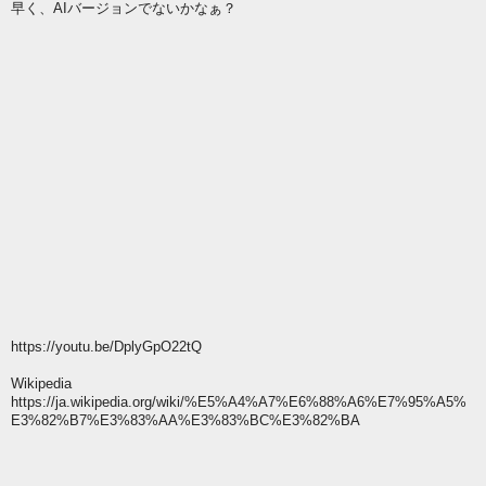
早く、AIバージョンでないかなぁ？
https://youtu.be/DplyGpO22tQ
Wikipedia
https://ja.wikipedia.org/wiki/%E5%A4%A7%E6%88%A6%E7%95%A5%
E3%82%B7%E3%83%AA%E3%83%BC%E3%82%BA