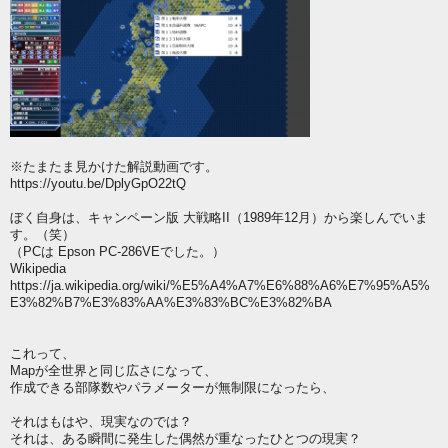
※たまたま見かけた解説動画です。
https://youtu.be/DplyGpO22tQ
ぼく自身は、キャンペーン版 大戦略II（1989年12月）から楽しんでいま
す。（笑）
（PCは Epson PC-286VEでした。）
Wikipedia
https://ja.wikipedia.org/wiki/%E5%A4%A7%E6%88%A6%E7%95%A5%
E3%82%B7%E3%83%AA%E3%83%BC%E3%82%BA
これって、
Mapが全世界と同じ広さになって、
作成できる部隊数やパラメーターが無制限になったら、
それはもはや、現実なのでは？
それは、ある瞬間に発生した偶然が重なったひとつの現実？