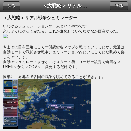
＜大戦略＞リアル戦争シュミレーター
戻る
PC版
＜大戦略＞リアル戦争シュミレーター
いわゆるシュミレーションゲームというやつです
久しぶりにやってみたら、これが進化していてなかなか面白かった。
今までは目を三角にして一所懸命各マップを戦っていましたが、最近は
自動モードで戦闘させ戦争シュミレーションみたいにしてただ眺めて楽
しんでいます。
自動でシュミレートさせるにはスタート後、ユーザー設定で自国を＜
USER＞から＜COM＞に変更するだけです。
簡単に世界地図で各国の戦争を眺めてみることができます。