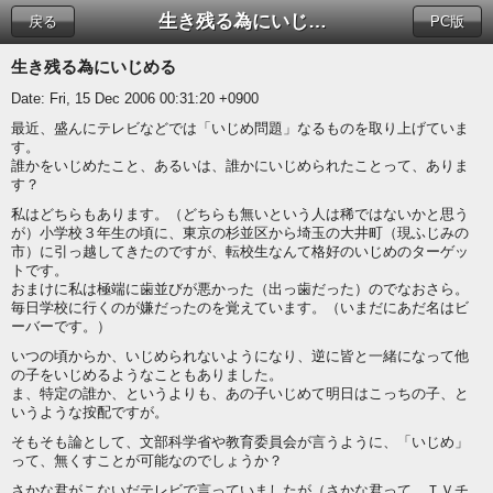
生き残る為にいじめる
戻る
PC版
生き残る為にいじめる
Date: Fri, 15 Dec 2006 00:31:20 +0900
最近、盛んにテレビなどでは「いじめ問題」なるものを取り上げていま
す。
誰かをいじめたこと、あるいは、誰かにいじめられたことって、ありま
す？
私はどちらもあります。（どちらも無いという人は稀ではないかと思う
が）小学校３年生の頃に、東京の杉並区から埼玉の大井町（現ふじみの
市）に引っ越してきたのですが、転校生なんて格好のいじめのターゲッ
トです。
おまけに私は極端に歯並びが悪かった（出っ歯だった）のでなおさら。
毎日学校に行くのが嫌だったのを覚えています。（いまだにあだ名はビ
ーバーです。）
いつの頃からか、いじめられないようになり、逆に皆と一緒になって他
の子をいじめるようなこともありました。
ま、特定の誰か、というよりも、あの子いじめて明日はこっちの子、と
いうような按配ですが。
そもそも論として、文部科学省や教育委員会が言うように、「いじめ」
って、無くすことが可能なのでしょうか？
さかな君がこないだテレビで言っていましたが（さかな君って、ＴＶチ