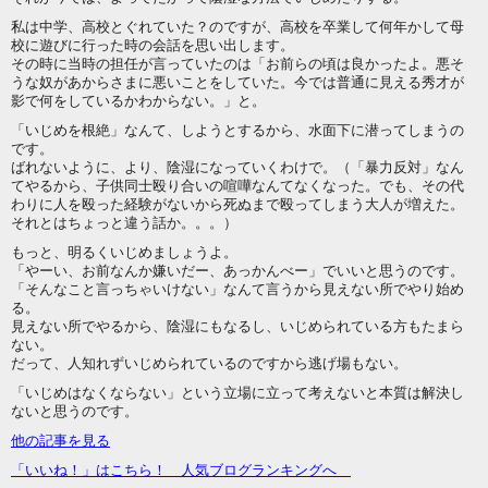
私は中学、高校とぐれていた？のですが、高校を卒業して何年かして母
校に遊びに行った時の会話を思い出します。
その時に当時の担任が言っていたのは「お前らの頃は良かったよ。悪そ
うな奴があからさまに悪いことをしていた。今では普通に見える秀才が
影で何をしているかわからない。」と。
「いじめを根絶」なんて、しようとするから、水面下に潜ってしまうの
です。
ばれないように、より、陰湿になっていくわけで。（「暴力反対」なん
てやるから、子供同士殴り合いの喧嘩なんてなくなった。でも、その代
わりに人を殴った経験がないから死ぬまで殴ってしまう大人が増えた。
それとはちょっと違う話か。。。）
もっと、明るくいじめましょうよ。
「やーい、お前なんか嫌いだー、あっかんべー」でいいと思うのです。
「そんなこと言っちゃいけない」なんて言うから見えない所でやり始め
る。
見えない所でやるから、陰湿にもなるし、いじめられている方もたまら
ない。
だって、人知れずいじめられているのですから逃げ場もない。
「いじめはなくならない」という立場に立って考えないと本質は解決し
ないと思うのです。
他の記事を見る
「いいね！」はこちら！ 人気ブログランキングへ