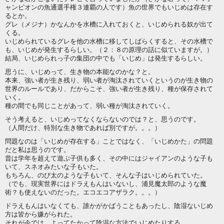
ャンピオンの魚通選手権３連覇の人です）魚の世界でもいじめは存在す
るとか。
グレ（メジナ）かなんかを水槽に入れておくと、いじめられる奴が出て
くる。
いじめられているグレを他の水槽に移してしばらくすると、その水槽で
も、いじめが発生するらしい。（２：８の原理の話に似ていますが。）
結局、いじめられっ子の集団の中でも「いじめ」は発生するらしい。
思うに、いじめって、生き物の本能なのかな？と。
本来、強い者が生き残り、弱い者が淘汰されていくというのが生き物の
世界のルールであり、だからこそ、強い者が生き残り、種が保存されて
いく。
種の間でも同じことがあって、弱い種が淘汰されていく。
そう考えると、いじめってなくならないのでは？と、思うのです。
（人間だけ、特別な生き物であれば別ですが。。。）
問題なのは「いじめが存在する」ことではなく、「いじめかた」の問題
だと私は思うのです。
昔は学年を超えて遊ぶ子供も多く、その中にはジャイアンのような子も
いて、スネオみたいな子もいた。
もちろん、のび太のような子もいて、そんな子はいじめられていた。
（でも、現実世界にはドラえもんはいないし、浦見魔太郎のような魔
術？も使えないのだった。エコエコアザラク。。。）
ドラえもんはいなくても、誰かがかばうこともあったし、陰湿ないじめ
方は皆から嫌がられた。
それが今では、よってたかって陰湿な方法でいじめたりする。