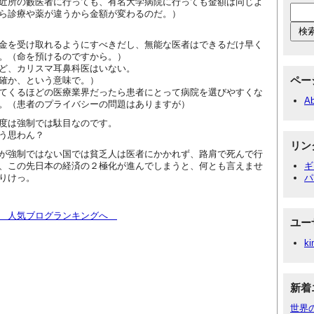
近所の藪医者に行っても、有名大学病院に行っても金額は同じよ
ら診療や薬が違うから金額が変わるのだ。）
金を受け取れるようにすべきだし、無能な医者はできるだけ早く
。（命を預けるのですから。）
ど、カリスマ耳鼻科医はいない。
ペー
確か、という意味で。）
てくるほどの医療業界だったら患者にとって病院を選びやすくな
Ab
。（患者のプライバシーの問題はありますが）
度は強制では駄目なのです。
う思わん？
リン
が強制ではない国では貧乏人は医者にかかれず、路肩で死んで行
、この先日本の経済の２極化が進んでしまうと、何とも言えませ
ギ
りけっ。
パ
！ 人気ブログランキングへ
ユー
ki
新着
世界