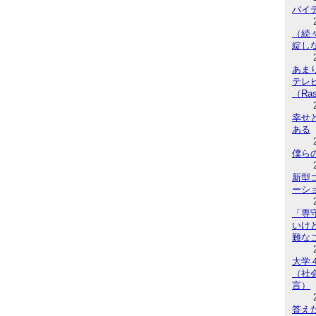
バイ
（続
綻し
あま
テレ
（Ras
幸せ
ある
僕ら
新型コ
ーシ
「専
いけ
難な
大学
（社
言）
答え