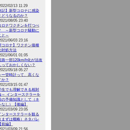
2022/02/13 11:29
験記】新型コロナに感染
とどうなるのか？
2021/08/05 23:40
コロナワクチンを打つべ
？ ～新型コロナ騒動に
こと～
2021/06/03 23:16
型コロナ】ワクチン接種
の対処方法
2021/06/01 01:05
路一部120km/h化が法改
しっておかしくない？
2021/05/18 05:27
シー管時計って、高くな
すか？
2021/03/15 01:47
学生でも理解できる相対
論～ インターステラーを
前の予備知識として（ネ
レなし）【後編】
2021/03/09 23:05
インターステラーを観る
（まずは概略）ネタバレ
【前編】
2021/03/09 21:56