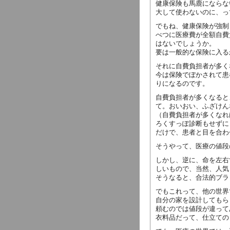
健康保険も馬鹿にならな
大して使わないのに、っ
でもね、健康保険が強制
べつに医療費が全額自費
はないでしょうか。
要は一般的な保険に入る
それに自費負担者が多く
今は保険でぼかされて患
りになるのです。
自費負担者が多くなると
て。おいおい、ふざけん
（自費負担者が多くなれ
ろくすっぽ診断もせずに
だけで、患者と目を合わ
そうやって、医療の値段
しかし、逆に、命を左右
しいもので、当然、人気
そうなると、合法的ブラ
でもこれって、他の世界
自分の家を設計してもら
頼むのでは値段が違って
衣料品だって、仕立ての