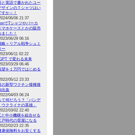
語と英語で書かれたユー
デザインのＴシャツはい
ですか～！
2024/06/06 21:37
zonでTシャツやパーカ
スマホケースとかの販売
めました！
2023/06/29 06:16
戦略＞リアル戦争シュミ
ター
2023/06/11 02:22
t GPT で変わる未来
2023/03/29 06:46
観望を１万円ではじめる
2022/05/12 23:33
目の新型ワクチン接種後
内出血
2022/04/03 06:24
って何だろう？「バンデ
 ウクライナの英雄」
2022/03/02 22:40
BCと中小機構を組合せる
江戸時代の質屋になる
2022/02/23 22:35
健康保険料をお安くする