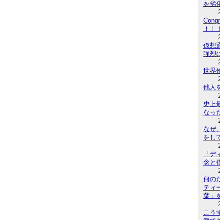
を劣
Congr
！！
仮想
強烈
世界
他人
史上
なっ
なぜ
をし
「デ
念と
何の
ティ
葉」
こう