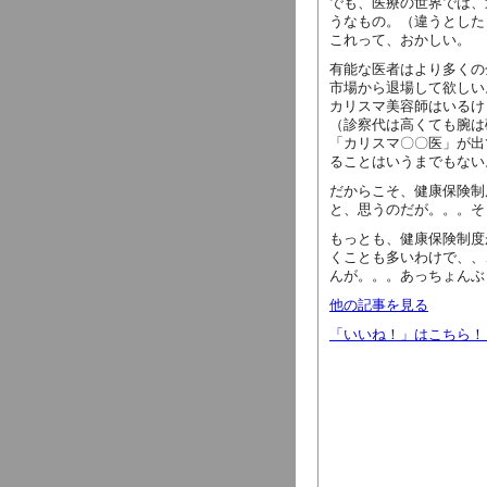
でも、医療の世界では、
うなもの。（違うとした
これって、おかしい。
有能な医者はより多くの
市場から退場して欲しい
カリスマ美容師はいるけ
（診察代は高くても腕は
「カリスマ〇〇医」が出
ることはいうまでもない
だからこそ、健康保険制
と、思うのだが。。。そ
もっとも、健康保険制度
くことも多いわけで、、
んが。。。あっちょんぶ
他の記事を見る
「いいね！」はこちら