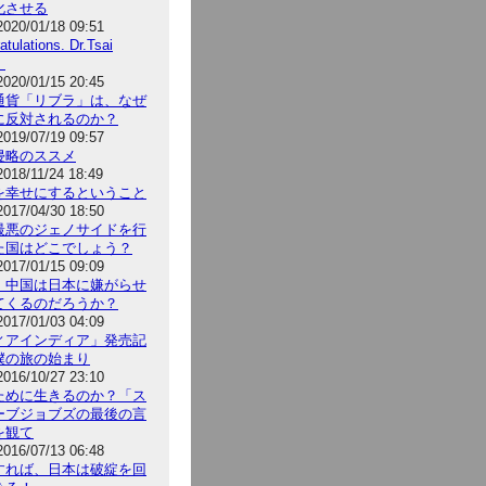
化させる
2020/01/18 09:51
atulations. Dr.Tsai
！
2020/01/15 20:45
通貨「リブラ」は、なぜ
に反対されるのか？
2019/07/19 09:57
侵略のススメ
2018/11/24 18:49
を幸せにするということ
2017/04/30 18:50
最悪のジェノサイドを行
た国はどこでしょう？
2017/01/15 09:09
、中国は日本に嫌がらせ
てくるのだろうか？
2017/01/03 04:09
ィアインディア」発売記
僕の旅の始まり
2016/10/27 23:10
ために生きるのか？「ス
ーブジョブズの最後の言
を観て
2016/07/13 06:48
すれば、日本は破綻を回