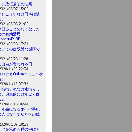
デン政権最初の法案
2021/03/07 15:02
々）こうすれば日本は破
ない
2021/03/05 21:02
り観ることのなくなった
ビの有効活用
pberryPi 3B）
2021/02/28 17:31
というのは残酷な感情で
2021/02/28 11:28
の自由が奪われる日
2020/11/25 22:54
ロナとOnlineコミュニケ
ョン
2020/11/13 07:32
守防衛」概念は素晴らし
ど、現実的にはすごく困
こと
2020/08/13 06:44
４年生になる娘への手紙
会人になるあなたへの戯
2020/03/07 18:29
だけを求める世の中は人