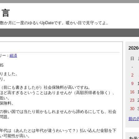
り言
数か月に一度のゆるいUpDateです。暖かい目で見守ってよ。
202
、
リー：
経済
日
45
-
りました。
2
リ。
9
（前にも書きましたが）社会保険料が高いですね。
16
ほど高すぎるということはありませんが（高額所得者を除く）、
低い。
23
保険料。
30
の狭い国では当たり前かもしれませんから諦めるにしても、社会
問題。
前の
年代は（あんたとは年代が違うわいって？）払い込んだ金額を下
い可能性が高い。
カテ