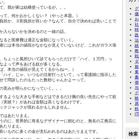
い。
て、我が家は結構使っているが。。。
グ
価
って、何かおかしくない？（やっと本題。）
お
負担か、３割負担が良いか？なんて、自分で決めれば良いことで
社
時
か入らないかを決めるのと一緒の話。
政
なると医療費は適正な金額になっていく。
法
者には本当の値段がなかなか見えていないけど、これがガラス張
経
教
戦
、ちょっと風邪ひいて診てもらっただけで「ハイ、１万円」っ
ダ
なよって声をあげる奴が多くなる。
旅
ば、本当の値段が見えてくるからねー。）
東
「ハイ、じゃ、いつもの注射打っといて」って看護婦に指示した
書
せて問診したのもたった数秒じゃんかよーって。
便
与
の歪みが明らかになっていく。。。
グ
するような大きな手術などはできるだけ腕の良い先生にやって欲
映
（実績？）があれば金額は高くなるわけです。
原
ックジャックが現れるかもしれません。
科
I
ではあたりまえ。
うのに、世界的に有名なデザイナーに頼むのと、無名の工務店に
あたりまえ。
良いものに多くの金が支払われるのはあたりまえです。
検索