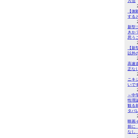
方法
【体
する
新型
きか
思う
【新
以外
高速道
正な
ニキ
いで
～中
性理
観る
タバ
映画
前に
なし