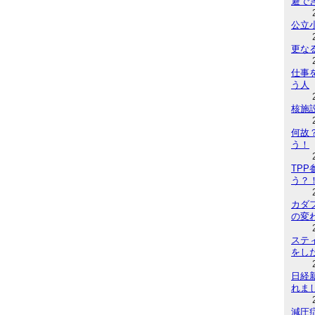
避で
公立
更な
仕事
う人
核施
何故
う！
TP
う？
カダ
の変
ステ
をし
日経
れま
減圧