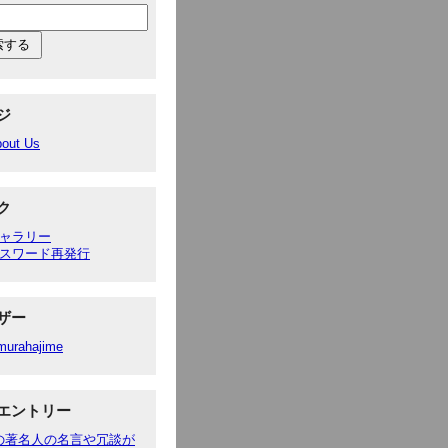
ジ
out Us
ク
ャラリー
スワード再発行
ザー
murahajime
エントリー
の著名人の名言や冗談が