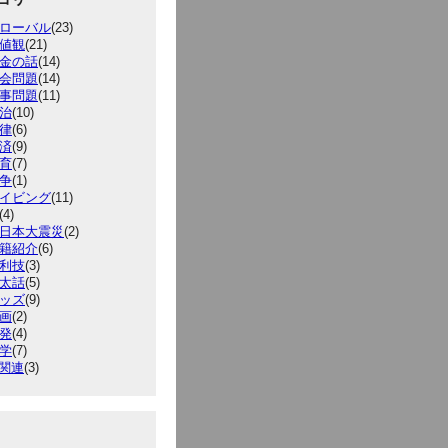
ローバル
(23)
値観
(21)
金の話
(14)
会問題
(14)
事問題
(11)
治
(10)
律
(6)
済
(9)
育
(7)
争
(1)
イビング
(11)
(4)
日本大震災
(2)
籍紹介
(6)
利技
(3)
太話
(5)
ッズ
(9)
画
(2)
発
(4)
学
(7)
T関連
(3)