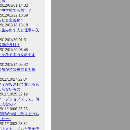
きる！
2012/03/01 14:32
小中学校でも留年？
2012/02/22 18:59
る社会主義化？
2012/02/18 13:18
を生み出す人と仕事を失
2012/01/30 01:31
設廃絶反対！
2012/01/20 06:45
？を考える力を鍛えよ
2012/01/14 05:42
P参加が拉致被害者を救
！
2011/10/27 22:04
フィが殺されて変わるも
わらないもの
2011/10/25 22:19
ィーブジョブズって、何
た人なの？
2011/10/06 23:26
新聞Web版に取り上げら
したー♪
2011/10/03 23:32
症のメカニズムと安全停