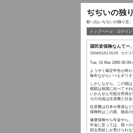
ぢぢいの独
酔っ払いぢぢいの独り言。
トップページ
ログイン
国民皆保険なんてー
2006/01/01 05:05
カテゴ
Tue, 15 Mar 2005 00:09:
ようやく確定申告が終わ
毎年ながらいつもギリギ
しかしながら、この国は
税額は他国に比べてそれ
いかんせん可処分所得が
その元凶は住居費と社会
住居費は日本や香港など
保険料はこの国、独自の
健康保険やら年金やら。
年金に至っては、我々の
回る受給しか受けられな