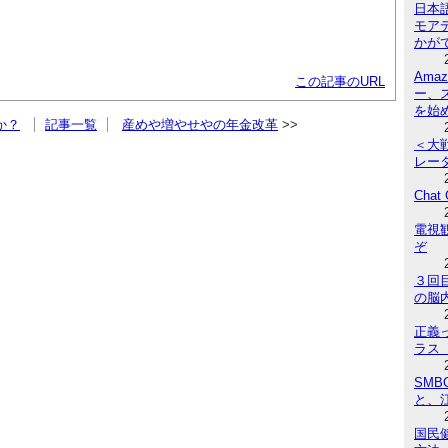
日本
モア
かが
Ama
この記事のURL
ー、
を始
か？
記事一覧
産めや増やせやの年金改革
＜大
レー
Cha
電視
ぞ
３回
の脳
正義
ラス
SM
と、
国民