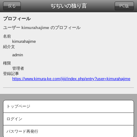
ぢぢいの独り言
戻る
PC版
プロフィール
ユーザー kimurahajime のプロフィール
名前
kimurahajime
紹介文
admin
権限
管理者
登録記事
https://www.kimura-ke.com/jijii/index.php/entry?user=kimurahajime
トップページ
ログイン
パスワード再発行