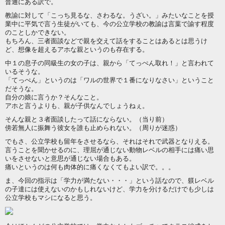
普通にある訳で。
教諭に対して「こっち見るな、さわるな。うざい。」みたいなことを授
業中に平気で言う生徒がいても、今の公立学校の教諭は言葉で諭す程度
のことしかできない。
もちろん、三者面談などで親を交えて話をすることはあるとは思うけ
ど、想像を超えるアホな親というのも存在する。
中１の息子の同級生の女の子は、親から「てっぺん取れ！」と言われて
いるそうな。
「てっぺん」というのは「ワルの世界で１番になりなさい」ということ
だそうな。
自分の娘に言うか？そんなこと。
アホと言うよりも、親が子供なんでしょうねぇ。
そんな親と３者面談したって話にならない。（当り前）
傍若無人に振舞う彼女を誰も止められない。（周りが迷惑）
でもさ、公立学校も留年をさせるなら、それはそれで武器となりえる。
言うことを聞かせるのに、理屈が通じない動物レベルの相手には痛い思
いをさせないと意思が通じない場合もある。
痛いというのは何も肉体的に痛くなくてもよい訳で。。。
ま、今回の指示は「学力が満たない・・・」という話なので、躾レベル
の子達には使えないのかもしれないけど、学力を分けるだけでも少しは
公立学校もマシになると思う。