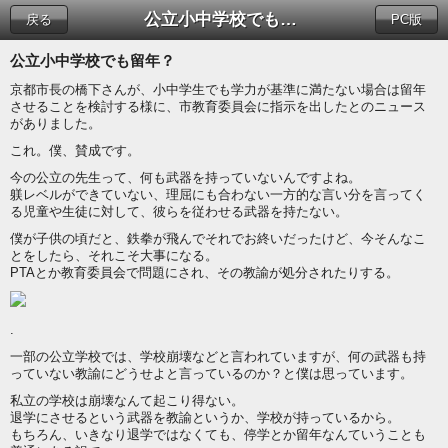
公立小中学校でも留年？
戻る
PC版
公立小中学校でも留年？
京都市長の橋下さんが、小中学生でも学力が基準に満たない場合は留年
させることを検討する様に、市教育委員会に指示を出したとのニュース
がありました。
これ。僕、賛成です。
今の公立の先生って、何も武器を持っていないんですよね。
躾レベルができていない、理屈にも合わない一方的な言い分を言ってく
る児童や生徒に対して、彼らを従わせる武器を持たない。
僕が子供の頃だと、鉄拳が飛んでそれでお終いだったけど、今そんなこ
とをしたら、それこそ大事になる。
PTAとか教育委員会で問題にされ、その教諭が処分されたりする。
.
一部の公立学校では、学校崩壊などと言われていますが、何の武器も持
っていない教諭にどうせよと言っているのか？と僕は思っています。
私立の学校は崩壊なんて起こり得ない。
退学にさせるという武器を教諭というか、学校が持っているから。
もちろん、いきなり退学ではなくても、停学とか留年なんていうことも