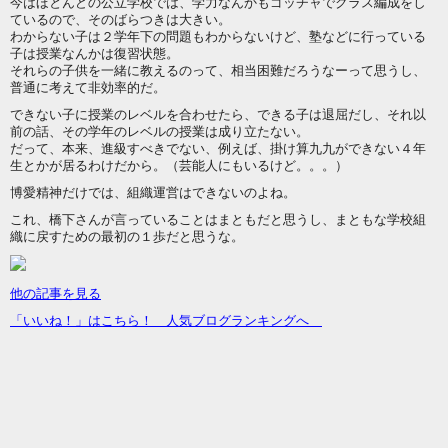
今はほとんどの公立学校では、学力なんかもゴッチャでクラス編成をし
ているので、そのばらつきは大きい。
わからない子は２学年下の問題もわからないけど、塾などに行っている
子は授業なんかは復習状態。
それらの子供を一緒に教えるのって、相当困難だろうなーって思うし、
普通に考えて非効率的だ。
できない子に授業のレベルを合わせたら、できる子は退屈だし、それ以
前の話、その学年のレベルの授業は成り立たない。
だって、本来、進級すべきでない、例えば、掛け算九九ができない４年
生とかが居るわけだから。（芸能人にもいるけど。。。）
博愛精神だけでは、組織運営はできないのよね。
これ、橋下さんが言っていることはまともだと思うし、まともな学校組
織に戻すための最初の１歩だと思うな。
他の記事を見る
「いいね！」はこちら！ 人気ブログランキングへ