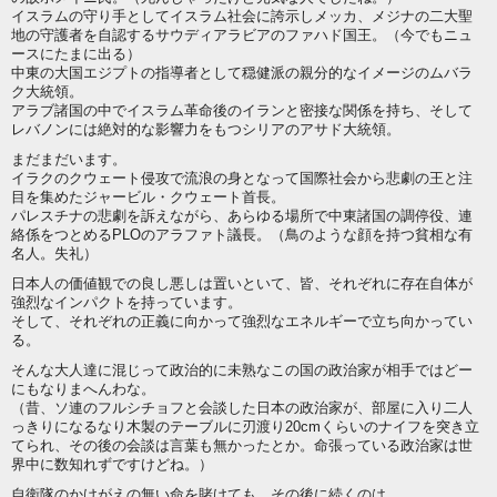
イスラムの守り手としてイスラム社会に誇示しメッカ、メジナの二大聖
地の守護者を自認するサウディアラビアのファハド国王。（今でもニュ
ースにたまに出る）
中東の大国エジプトの指導者として穏健派の親分的なイメージのムバラ
ク大統領。
アラブ諸国の中でイスラム革命後のイランと密接な関係を持ち、そして
レバノンには絶対的な影響力をもつシリアのアサド大統領。
まだまだいます。
イラクのクウェート侵攻で流浪の身となって国際社会から悲劇の王と注
目を集めたジャービル・クウェート首長。
パレスチナの悲劇を訴えながら、あらゆる場所で中東諸国の調停役、連
絡係をつとめるPLOのアラファト議長。（鳥のような顔を持つ貧相な有
名人。失礼）
日本人の価値観での良し悪しは置いといて、皆、それぞれに存在自体が
強烈なインパクトを持っています。
そして、それぞれの正義に向かって強烈なエネルギーで立ち向かってい
る。
そんな大人達に混じって政治的に未熟なこの国の政治家が相手ではどー
にもなりまへんわな。
（昔、ソ連のフルシチョフと会談した日本の政治家が、部屋に入り二人
っきりになるなり木製のテーブルに刃渡り20cmくらいのナイフを突き立
てられ、その後の会談は言葉も無かったとか。命張っている政治家は世
界中に数知れずですけどね。）
自衛隊のかけがえの無い命を賭けても、その後に続くのは。