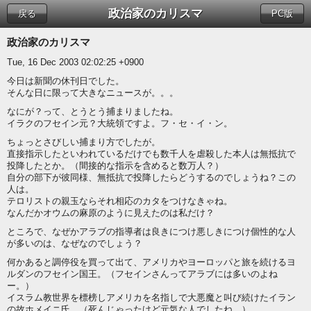
政治家のカリスマ
戻る
PC版
政治家のカリスマ
Tue, 16 Dec 2003 02:02:25 +0900
今日は新聞の休刊日でした。
そんな日に限って大きなニュースが。。。
なにが？って、とうとう捕まりましたね。
イラクのフセイン元？大統領ですよ。フ・セ・イ・ン。
ちょっとさびしい捕まり方でしたが。
直接指示したといわれているだけでも数千人を虐殺した本人は無抵抗で
投降したとか。（間接的な指示を含めると数万人？）
自分の部下が彼同様、無抵抗で投降したらどうするのでしょうね？この
人は。
テロリストの親玉ならそれ相応のカタをつけなきゃね。
なんだかオウムの麻原のように見えたのは私だけ？
ところで、なぜかアラブの指導者は良きにつけ悪しきにつけ個性的な人
が多いのは、なぜなのでしょう？
何かあると調停役を買って出て、アメリカやヨーロッパと旅を続けるヨ
ルダンのフセイン国王。（フセインさんってアラブには多いのよね
ー。）
イスラム教世界を標榜しアメリカを名指しで大悪魔と叫び続けたイラン
の故ホメイニ氏。（死んじゃったけど元気な人でしたね。）