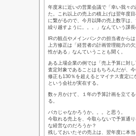
年度末に近いの営業会議で「幸い我々の
た。これ以上の売上の積上げは翌年度目
に繋がるので、今月以降の売上数字は、
繰り越すように。。。」なんていう課長
IRの観点やメインバンクの担当者から
上方修正は「経営者の計画管理能力の欠
性がある」なんていうことも聞く。
ある上場企業の例では「売上予算に対し
査定対象であることはもちろんだが、今
修正も130％を超えるとマイナス査定
という会社が実在する。
数ヶ月かけて、１年の予算計画を立てる
る。
バカじゃなかろうか。。。と思う。
今取れる売上を、今取らないで予算通り
な経営なのだろうか？
残しておいたその売上は、翌年度に本当