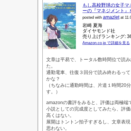
もし高校野球の女子マ
ーの『マネジメント』
amazlet
posted with
at 11.
岩崎 夏海
ダイヤモンド社
売り上げランキング: 3
Amazon.co.jp で詳細を見る
文章は平易で、トータル数時間位で読み
た。
通勤電車、往復３回分で読み終わるって
かな？
（ちなみに通勤時間は、片道１時間20
す。）
amazonの書評をみると、評価は両極端
小説としての完成度としてみたら、評価
高くはない。
展開はトントン拍子すぎるし、文章表現
思わない。