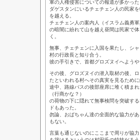
軍の人権侵害についての報道が多かった
ダゲスタンにいるチェチェン人の民家を
を越える。
チェチェン人の案内人（イスラム義勇軍
の暗闇に紛れて山を越え昼間は民家で体
く。
無事、チェチェンに入国を果たし、シャ
村の行政長と知り合う。
彼の手引きで、首都グロズヌイへようや
その後、グロズヌイの潜入取材の後、ロ
たといわれる村へその真実を見るために
途中、路線バスの後部座席に堆く積まれ
（行商かな？）
の荷物の下に隠れて無事検問を突破する
ドもあった。
勿論、おばちゃん達の全面的な協力があ
もない。
言葉も通じないのにここまで周りが協力
を築けるというのは村田氏の特技だろう