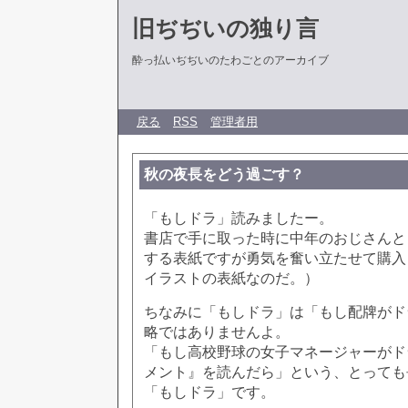
旧ぢぢいの独り言
酔っ払いぢぢいのたわごとのアーカイブ
戻る
RSS
管理者用
秋の夜長をどう過ごす？
「もしドラ」読みましたー。
書店で手に取った時に中年のおじさんと
する表紙ですが勇気を奮い立たせて購入
イラストの表紙なのだ。）
ちなみに「もしドラ」は「もし配牌がド
略ではありませんよ。
「もし高校野球の女子マネージャーがド
メント』を読んだら」という、とっても
「もしドラ」です。