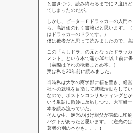
と書きつつ、読み終わるまでに２度ほど
てしまったのだが。
しかし、ピーターＦドラッカーの入門本
ら、高評価の付く書籍だと思います。（
はドラッカーのドラです。）
僕は後者だと思って読みましたので、高
この「もしドラ」の元となったドラッカ
メント」という本で遥か30年以上前に
（実際はそれの概要まとめ本。）
実は私も20年前に読みました。
当時私は大学の商学部に籍を置き、経営
社への就職を目指して就職活動をしてい
なので、ボストンコンサルティングとか
いう単語に微妙に反応しつつ、大前研一
本を読み漁っていた。
そんな中、逆光のはげ親父が表紙に印刷
パクトがあったと思います。（逆光のは
著者の別の本かも。。。）