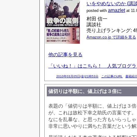
いをやめないのか (講
amazlet
posted with
at 11.
村田 信一
講談社
売り上げランキング: 49
Amazon.co.jp で詳細を見る
他の記事を見る
「いいね！」はこちら！ 人気ブログ
2010年03月05日(金)21時53分
この記事のURL
書籍紹
値切りは半額に、値上げは３倍に
表題の「値切りは半額に、値上げは３倍
が、これは故松下幸之助氏の言葉です。
なにを乱暴な、と思った方もいらっしゃ
非常に思いやりに満ちた言葉だという解