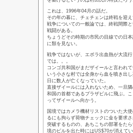
これは、1996年04月の話だ。
その年の暮に、チェチェンは終戦を迎え
戦争についての一般論では、終戦間際と
戦闘がある。
ちょうどその時期の市民の目線での日本
に類を見ない。
戦争ではないが、エボラ出血熱が大流行
では。。。
コンゴ共和国がまだザイールと言われて
いう小さな村では全身から血を噴き出し
日に数人が亡くなっていた。
直接ザイールには入れないため、一旦隣
和国の首都であるプラザビルに飛ぶ。こ
ってザイールへ向かう。
国境ではカメラ機材リストのついた大使
るにも拘らず荷物チェックに金を要求され
突破するものの、あちこちの部署をたら
境のビルを出た時にはUS$70が消えて