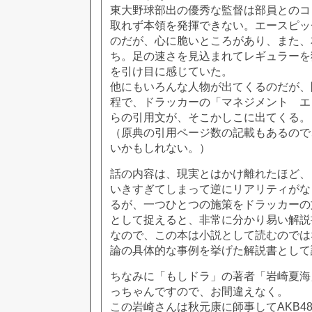
東大野球部出の優秀な監督は部員とのコ
取れず本領を発揮できない。エースピッ
のだが、心に脆いところがあり、また、
ち。足の速さを見込まれてレギュラーを
を引け目に感じていた。
他にもいろんな人物が出てくるのだが、
程で、ドラッカーの「マネジメント エ
らの引用文が、そこかしこに出てくる。
（原典の引用ページ数の記載もあるので
いかもしれない。）
話の内容は、現実とはかけ離れたほど、
いきすぎてしまって逆にリアリティがな
るが、一つひとつの施策をドラッカーの
として捉えると、非常に分かり易い解説
なので、この本は小説として読むのでは
論の具体的な事例を挙げた解説書として
ちなみに「もしドラ」の著者「岩崎夏海
っちゃんですので、お間違えなく。
この岩崎さんは秋元康に師事してAKB4