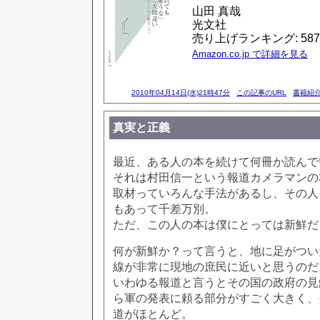
山田 真哉
光文社
売り上げランキング: 587
Amazon.co.jp で詳細を見る
2010年04月14日(水)21時47分
この記事のURL
書籍紹
真実と正義
最近、ある人の本を続けて何冊か読んで
それは村田信一という報道カメラマンの
取材っていろんな手法があるし、その人
もあって千差万別。
ただ、この人の本は僕にとっては新鮮だ
何が新鮮か？って言うと、地に足がつい
線が非常に現地の庶民に近いと思うのだ
いわゆる報道と言うとその国の政府の見
ら軍の発表に頼る部分がすごく大きく、
道がほとんど。