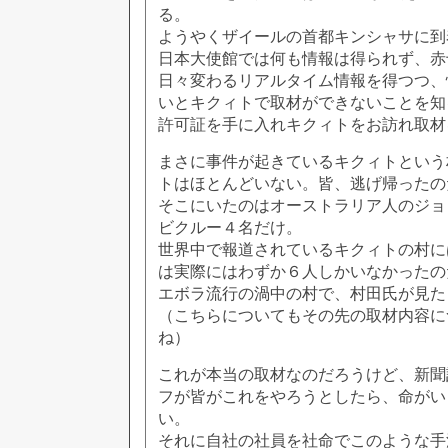
る。
ようやくザイールの首都キンシャサに到
日本大使館では何も情報は得られず、赤
日々変わるリアルタイム情報を得つつ、
いとキクィトで取材ができないことを知
許可証を手に入れキクィトをお訪れ取材
まさに事件が起きているキクィトという
トはほとんどいない。皆、逃げ帰ったの
そこにいたのはオーストラリア人のジョ
ビクルー４名だけ。
世界中で報道されているキクィトの村に
は実際にはわずか６人しかいなかったの
エボラ流行の渦中の村で、村田氏が見た
（こちらについてもその先の取材内容に
ね）
これが本当の取材なのだろうけど、新聞
フが皆がこれをやろうとしたら、命がい
い。
それに自社の社員を社命でこのような手