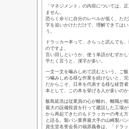
「マネジメント」の内容については、正
ません。
恐らく余りに自分のレベルが低く、ただ
字を追いかけただけで、理解できてはい
う。
ドラッカー本って、さらっと読んでも、
のですよ。
言い回しというか、使う単語がむずかし
平たく言うと、漢字が多い。
一文一文を噛みしめて読むという、ご飯
つ噛みしめる様な作業を続けないと、完
だからこそ、日本を代表する様な経営者
本として、この本を挙げる人が多いのか
飯島延浩は従業員の心が離れ、離職が相
最大の設備投資を行って建設した工場が
から再起できたのもドラッカーの考え方
と語る。製パン業界最大手の山崎製パン
資生堂名誉会長の福原義春は、「ドラッ