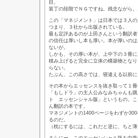
目。
装丁の段階でＮＧですね。残念ながら。
この「マネジメント」は日本では３人の
つまり、３社から出版されている。
最も定評あるのが上田さんという翻訳者
の信任は厚いし本も厚い。本が厚いのは
ないが。
しかも、その厚い本が、上中下の３冊に
積み上げると完全に立体の構築物となり
らない。
たぶん、この高さでは、寝違える以前に
その本からエッセンスを抜き取って１冊
「もしドラ」の主人公みなみちゃんも購
ト エッセンシャル版」というもの。こ
ん翻訳の本です。
マネジメントの1400ページをわずか30
るのだ。
（枕にするには、これだと逆に、ちと薄
さらにー、このエッセンシャル版を中学