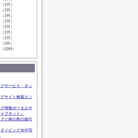
（1件）
（2件）
（3件）
（1件）
（2件）
（1件）
（1件）
（2件）
（50件）
ングサービス・ネッ
ングサイト検索エン
ング情報ポータルサ
ダイブネット』
ングと南の島の旅行
☆ダイビング水中写
記