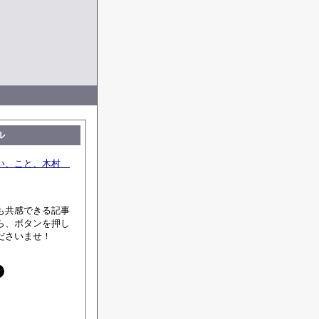
ル
い、こと、木村
も共感できる記事
ら、ボタンを押し
ださいませ！